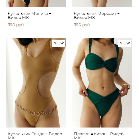
Купальник Моника +
Купальник Мередит +
Видео МК
Видео МК
390 pуб.
390 pуб.
NEW
NEW
Купальник Сенди + Видео
Плавки Ариэль + Видео
МК
МК