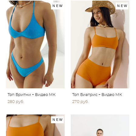
NEW
NEW
Топ Бритни + Видео МК
Топ Биатрис + Видео МК
280 pуб.
270 pуб.
NEW