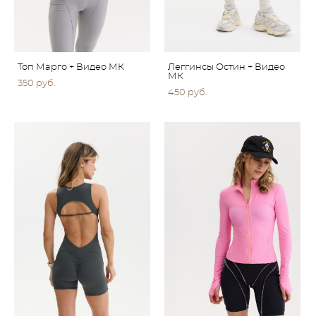
Топ Марго + Видео МК
Леггинсы Остин + Видео
МК
350 pуб.
450 pуб.