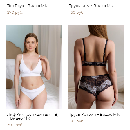
Топ Роуз + Видео МК
Трусы Ким + Видео МК
270 pуб.
160 pуб.
Лиф Ким (функция для ГВ)
Трусы Катрин + Видео МК
+ Видео МК
180 pуб.
300 pуб.