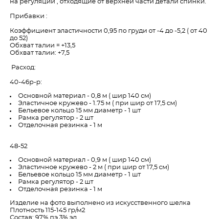
на регуляции , отходящие от верхней части детали спинки.
Прибавки :
Коэффициент эластичности 0,95 по груди от -4 до -5,2 ( от 40
до 52)
Обхват талии = +13,5
Обхват талии: +7,5
Расход:
40-46р-р:
Основной материал - 0,8 м ( шир 140 см)
Эластичное кружево - 1.75 м ( при шир от 17,5 см)
Бельевое кольцо 15 мм диаметр - 1 шт
Рамка регулятор - 2 шт
Отделочная резинка - 1 м
48-52
Основной материал - 0,9 м ( шир 140 см)
Эластичное кружево - 2 м ( при шир от 17,5 см)
Бельевое кольцо 15 мм диаметр - 1 шт
Рамка регулятор - 2 шт
Отделочная резинка - 1 м
Изделие на фото выполнено из искусственного шелка
Плотность 115-145 гр/м2
Состав: 97% пэ 3% эл.