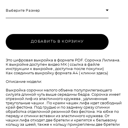
Выберите Размер
ДОБАВИТЬ В КОРЗИНУ
Это цифровая выкройка в формате PDF. Сорочка Лилиана.
К выкройке доступен видео МК ( ссылка в файле
инструкции к выкройке , доступна после покупки)
Как соединить выкройку формата А4 (
кликни здесь
)
Описание модели:
Выкройка сорочки малого объема полуприлегающего
силуэта длиной чуть выше середины бедра. Сорочка имеет
отрезной лиф из эластичного кружева , удлиненные
треугольные чашки . По краям чашек лифа идет свободный
край фестона. Под грудью и по заднему срезу спинки
обработка отделочной резинкой без фестона. На юбке по
переду и спинки вставки из эластичного кружева. От
чашки лифа отходят две бретели и крепятся к бельевому
кольцу за шеей, также к кольцу прикреплены две бретели