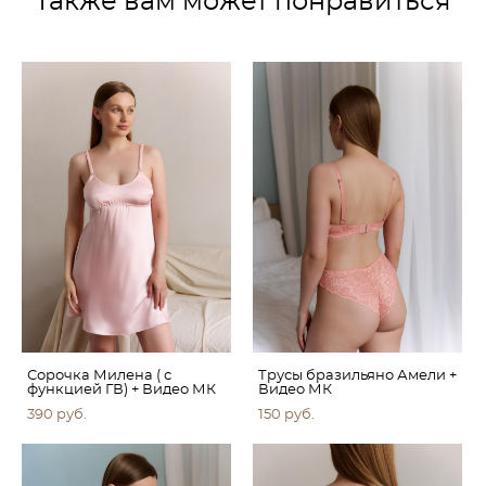
Также вам может понравиться
Сорочка Милена ( с
Трусы бразильяно Амели +
функцией ГВ) + Видео МК
Видео МК
390 pуб.
150 pуб.