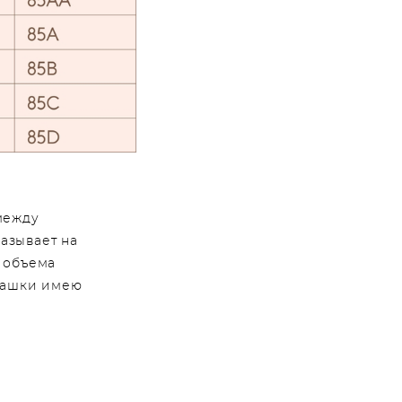
между
казывает на
 объема
 чашки имею