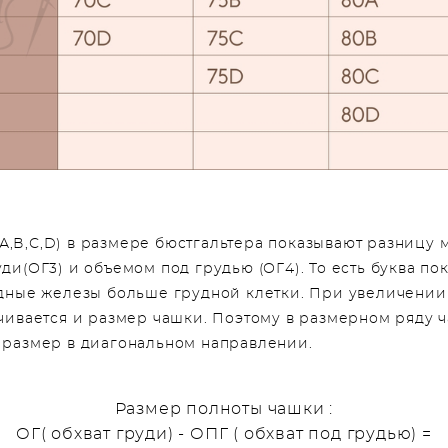
А,В,С,D) в размере бюстгальтера показывают разницу 
ди(ОГ3) и объемом под грудью (ОГ4). То есть буква по
дные железы больше грудной клетки. При увеличении
чивается и размер чашки. Поэтому в размерном ряду
 размер в диагональном направлении.
Размер полноты чашки :
ОГ( обхват груди) - ОПГ ( обхват под грудью) =