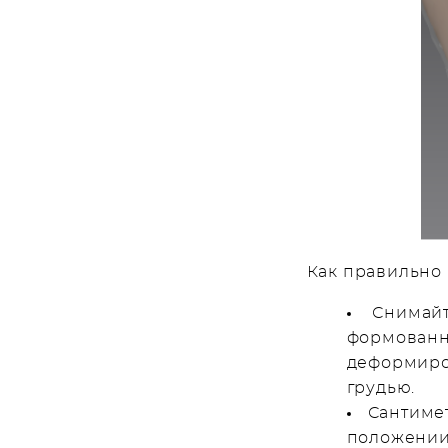
Как правильно
Снимайте
формованны
деформиров
грудью.
Сантиме
положении