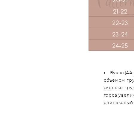
Буквы(АА,
объемом гру
сколько гру
торса увели
одинаковый