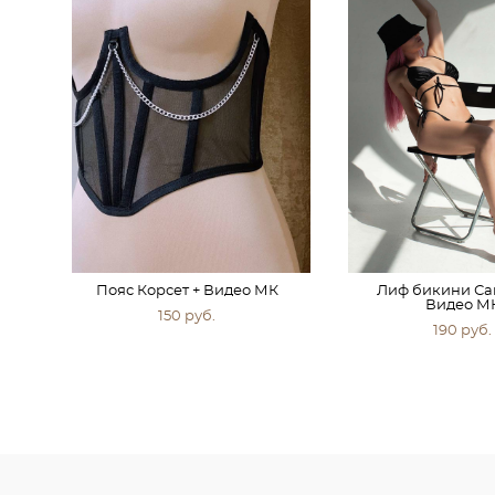
Пояс Корсет + Видео МК
Лиф бикини Са
Видео М
150 pуб.
190 pуб.