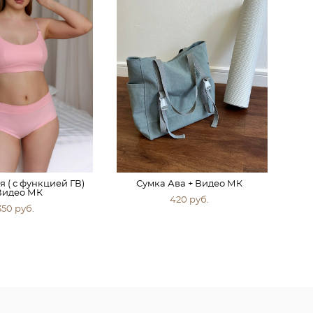
 ( с функцией ГВ)
Сумка Ава + Видео МК
Видео МК
420 pуб.
350 pуб.