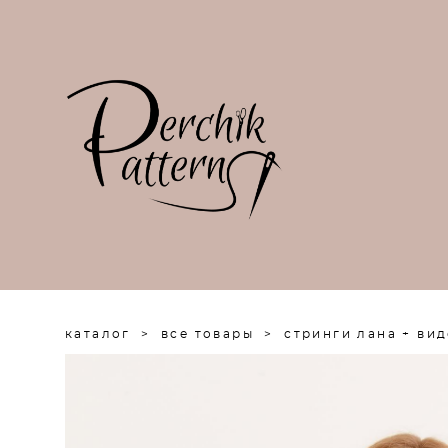
каталог
>
все товары
>
стринги лана + вид