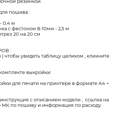
лочной резинкой.
для пошива :
- 0,4 м
а с фестоном 8-10мм - 2,5 м
отрез 20 на 20 см
РОВ
:
и ) чтобы увидеть таблицу целиком , кликните
 комплекте выкройки:
ойки для печати на принтере в формате А4 +
-инструкция с описанием модели , ссылка на
 МК по пошиву и информация по расходу