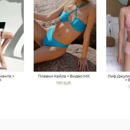
манта +
Плавки Кайла + Видео МК
Лиф Джулия
К
+ 
190 pуб.