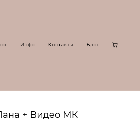
лог
Инфо
Контакты
Блог
Лана + Видео МК