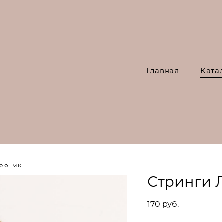
Главная
Ката
ео мк
Стринги 
170 pуб.