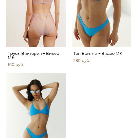
Трусы Виктория + Видео
Топ Бритни + Видео МК
МК
280 pуб.
160 pуб.