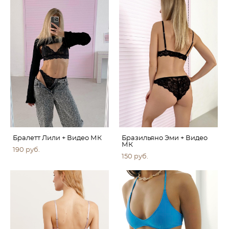
Бралетт Лили + Видео МК
Бразильяно Эми + Видео
МК
190 pуб.
150 pуб.