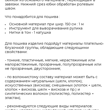
бейкой из основного материала , переходящей в
завязки. Нижний срез юбки обработан ролевым
швом.
Что понадобится для пошива :
Основной материал при шир. 150 см : 1 м
Инструмент для выворачивания рулика
Нитки в тон - 1 катушка
Для пошива изделия подойдут материалы плательно-
блузочной группы, обладающие следующими
свойствами:
- тонкие, пластичные, мягкие, нерастяжимые или
малорастяжимые, прозрачные, полупрозрачные или
не прозрачные, двусторонние;
- по волокнистому составу материал может быть с
содержанием натуральных (шелк, хлопок);
искусственных (вискоза); смешанных (хлопок + шелк,
хлопок + вискоза, шелк + вискоза и пр.) и
синтетических волокон (полиэстер, полиэстер +
эластан);
- рекомендуются следующие виды материалов: