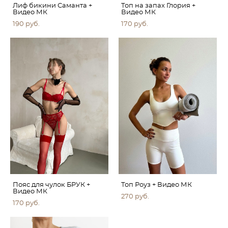
Лиф бикини Саманта +
Топ на запах Глория +
Видео МК
Видео МК
190 pуб.
170 pуб.
Пояс для чулок БРУК +
Топ Роуз + Видео МК
Видео МК
270 pуб.
170 pуб.