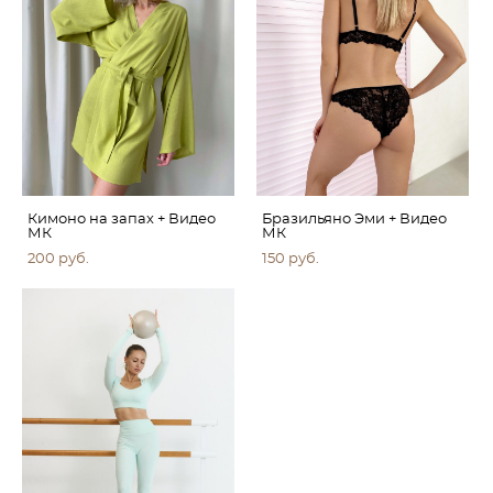
Кимоно на запах + Видео
Бразильяно Эми + Видео
МК
МК
200 pуб.
150 pуб.