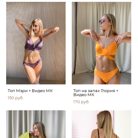
Топ Мэри + Видео МК
Топ на запах Глория +
Видео МК
150 pуб.
170 pуб.